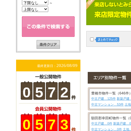
～
2026/08/09
最終更新日：
0
5
7
2
豊橋市物件一覧（646件
中古戸建…125件
新築戸建…
中古マンション…53件
土地
額田郡幸田町物件一覧（
0
5
7
3
中古戸建…0件
新築戸建…
中古マンション…0件
土地