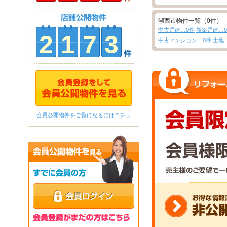
湖西市物件一覧（0件）
中古戸建…0件
新築戸建…
2
1
7
3
中古マンション…0件
土地
会員公開物件をご覧になるにはコチラ