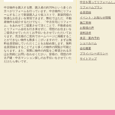
中古を買ってリフォームし
リフォームプラン
中古物件を購入する際、購入者の約70%という多くの
方々がリフォームを行っています。中古物件にリフォ
会員登録
ームすることで新築購入より低コストで、新築同様の
イベント・お知らせ情報
快適なお住まいを実現できます。弊社ではただ、不動
産物件を紹介するだけでなく、「中古住宅にリフォー
施工実例
ム」をあわせてご提案させて頂くことで、不動産会社
お客様の声
とリフォーム会社を行き来せずに、理想のお住まいを
ご提供させていただくお手伝いをさせていただいてお
資料請求
ります。売主様のご意向でホームページに掲載するこ
来店・案内予約
とができない物件も数多くございますので、まずは無
ショールーム
料会員登録していただくことをお勧め致します。無料
会員登録をすることでより多くの物件の閲覧が可能と
会社概要
なります。また、実際に物件の内覧をご希望される方
プライバシーポリシー
はお気軽にお問い合わせください。皆様の、理想の中
古戸建・中古マンション探しのお手伝いをさせていた
サイトマップ
だけたら幸いです。