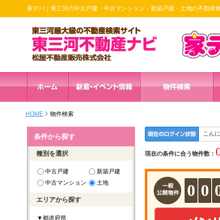
家デパ｜東三河の中古戸建・中古マンション・新築戸建・土地の不動産
HOME
物件検索
こん
条件から探す
種別を選択
現在の条件に合う物件数：
中古戸建
新築戸建
中古マンション
土地
0
0
エリアから探す
▼都道府県