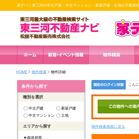
家デパ｜東三河の中古戸建・中古マンション・新築戸建・土地の不動産
HOME
物件検索
物件詳細
こん
条件から探す
種別を選択
中古戸建
新築戸建
中古マンション
土地
エリアから探す
物件検索画面に戻る
▼都道府県