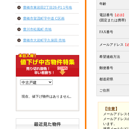
年齢
豊橋市東岩田2丁目26-P1 1号地
電話番号
【必須】
豊橋市賀茂町字中道 C区画
(固定または携帯)
豊川市松風町 売地
FAX
番号
豊橋市大岩町字久保田 売地
メールアドレス
【
希望連絡方法
郵便番号
都道府県
ご住所
現在、値下げ物件はありません。
【注意】
メールアドレス
メールアドレス
います。
迷惑メールなど