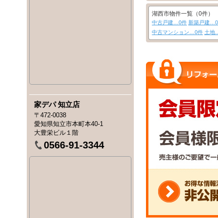
湖西市物件一覧（0件）
中古戸建…0件
新築戸建…
中古マンション…0件
土地
家デパ 知立店
〒472-0038
愛知県知立市本町本40-1
大豊栄ビル１階
0566-91-3344