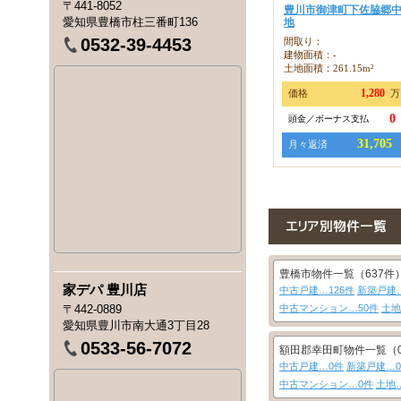
〒441-8052
豊川市御津町下佐脇郷中
愛知県豊橋市柱三番町136
地
0532-39-4453
間取り：
建物面積：-
土地面積：261.15m²
1,280
価格
万
0
頭金／ボーナス支払
31,705
月々返済
豊橋市物件一覧（637件
家デパ 豊川店
中古戸建…126件
新築戸建…
〒442-0889
中古マンション…50件
土地
愛知県豊川市南大通3丁目28
0533-56-7072
額田郡幸田町物件一覧（
中古戸建…0件
新築戸建…
中古マンション…0件
土地