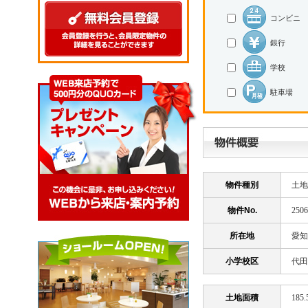
コンビニ
銀行
学校
駐車場
物件種別
土地
物件No.
2506
所在地
愛知
小学校区
代田小
土地面積
185.