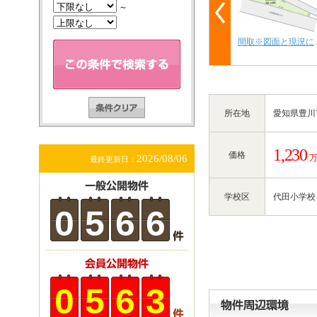
～
間取※図面と現況
所在地
愛知県豊川
1,230
価格
2026/08/06
最終更新日：
学校区
代田小学校
0
5
6
6
0
5
6
3