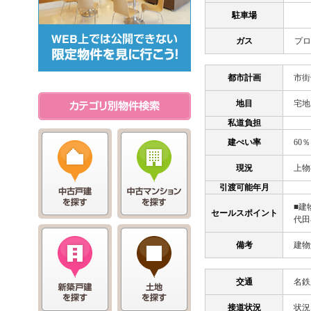
駐車場
ガス
プロ
都市計画
市街
地目
宅地
私道負担
建ぺい率
60％
現況
上物
引渡可能年月
■建
セールスポイント
代田
備考
建物
交通
名鉄
接道状況
状況